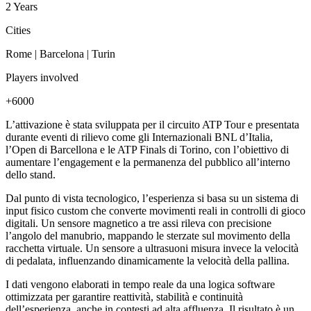
2 Years
Cities
Rome | Barcelona | Turin
Players involved
+6000
L’attivazione è stata sviluppata per il circuito ATP Tour e presentata
durante eventi di rilievo come gli Internazionali BNL d’Italia,
l’Open di Barcellona e le ATP Finals di Torino, con l’obiettivo di
aumentare l’engagement e la permanenza del pubblico all’interno
dello stand.
Dal punto di vista tecnologico, l’esperienza si basa su un sistema di
input fisico custom che converte movimenti reali in controlli di gioco
digitali. Un sensore magnetico a tre assi rileva con precisione
l’angolo del manubrio, mappando le sterzate sul movimento della
racchetta virtuale. Un sensore a ultrasuoni misura invece la velocità
di pedalata, influenzando dinamicamente la velocità della pallina.
I dati vengono elaborati in tempo reale da una logica software
ottimizzata per garantire reattività, stabilità e continuità
dell’esperienza, anche in contesti ad alta affluenza. Il risultato è un