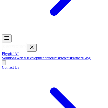
Phygital
AI
Solutions
Web3
Development
Products
Projects
Partners
Blog
Contact Us